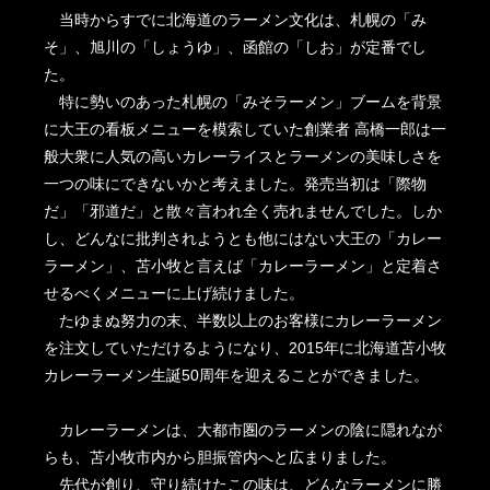
当時からすでに北海道のラーメン文化は、札幌の「み
そ」、旭川の「しょうゆ」、函館の「しお」が定番でし
た。
特に勢いのあった札幌の「みそラーメン」ブームを背景
に大王の看板メニューを模索していた創業者 高橋一郎は一
般大衆に人気の高いカレーライスとラーメンの美味しさを
一つの味にできないかと考えました。発売当初は「際物
だ」「邪道だ」と散々言われ全く売れませんでした。しか
し、どんなに批判されようとも他にはない大王の「カレー
ラーメン」、苫小牧と言えば「カレーラーメン」と定着さ
せるべくメニューに上げ続けました。
たゆまぬ努力の末、半数以上のお客様にカレーラーメン
を注文していただけるようになり、2015年に北海道苫小牧
カレーラーメン生誕50周年を迎えることができました。
カレーラーメンは、大都市圏のラーメンの陰に隠れなが
らも、苫小牧市内から胆振管内へと広まりました。
先代が創り、守り続けたこの味は、どんなラーメンに勝