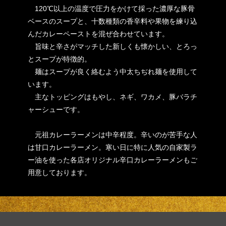
120℃以上の温度で圧力をかけて採った濃厚な豚骨
ベースのスープと、十数種類の香辛料や果物を練り込
んだカレーペーストを混ぜ合わせています。
旨味と辛さがマッチした新しくも懐かしい、とろっ
とスープが特徴的。
麺はスープが良く絡むよう中太ちぢれ麺を使用して
います。
主なトッピングはもやし、ネギ、ワカメ、豚バラチ
ャーシューです。
元祖カレーラーメンは中辛程度。辛いのが苦手な人
は甘口カレーラーメン。寒い日に特に人気の自家製ラ
ー油を使った各店オリジナル辛口カレーラーメンもご
用意しております。